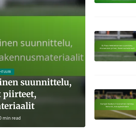
HTUURI
inen suunnittelu,
 piirteet,
Starl
eriaalit
merkity
0 min read