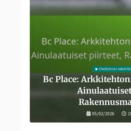
STADIONIN ARKKITE
Bc Place: Arkkitehton
linen
Ainulaatuiset
äärä
Rakennusmat
05/02/2026
1