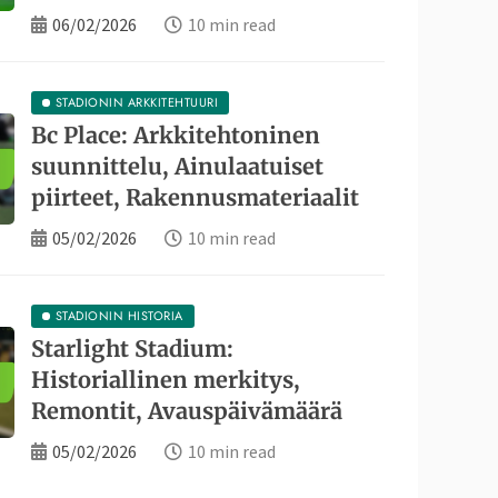
06/02/2026
10 min read
STADIONIN ARKKITEHTUURI
Bc Place: Arkkitehtoninen
suunnittelu, Ainulaatuiset
piirteet, Rakennusmateriaalit
05/02/2026
10 min read
STADIONIN HISTORIA
STADIONIN HISTORIA
ight Stadium: Historiallinen
Starlight Stadium:
Historiallinen merkitys,
s, Remontit, Avauspäivämäärä
Remontit, Avauspäivämäärä
05/02/2026
10 min read
05/02/2026
10 min read