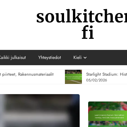
soulkitche
fi
Kaikki julkaisut
Yhteystiedot
Kieli
aalit
Starlight Stadium: Historiallinen merkitys, Re
05/02/2026