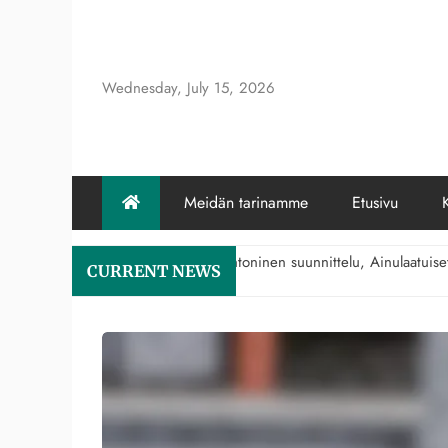
Skip
to
content
Wednesday, July 15, 2026
Meidän tarinamme
Etusivu
ace: Arkkitehtoninen suunnittelu, Ainulaatuiset piirteet, Rakennusmateri
CURRENT NEWS
2/2026