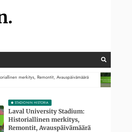
n.
montit, Avauspäivämäärä
Stade Saputo: Historiallinen
05/02/2026
STADIONIN HISTORIA
Laval University Stadium:
Historiallinen merkitys,
Remontit, Avauspäivämäärä