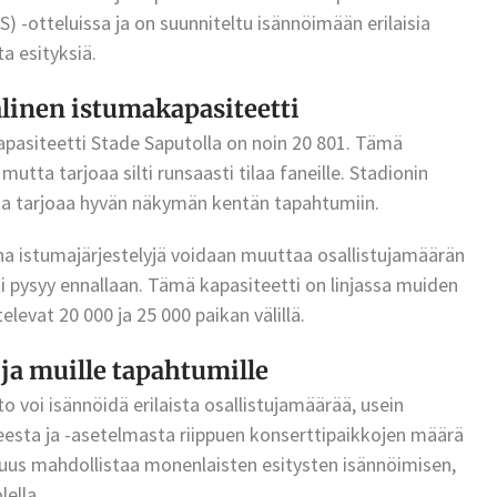
 -otteluissa ja on suunniteltu isännöimään erilaisia
a esityksiä.
linen istumakapasiteetti
pasiteetti Stade Saputolla on noin 20 801. Tämä
tta tarjoaa silti runsaasti tilaa faneille. Stadionin
sta tarjoaa hyvän näkymän kentän tapahtumiin.
na istumajärjestelyjä voidaan muuttaa osallistujamäärän
i pysyy ennallaan. Tämä kapasiteetti on linjassa muiden
elevat 20 000 ja 25 000 paikan välillä.
 ja muille tapahtumille
o voi isännöidä erilaista osallistujamäärää, usein
teesta ja -asetelmasta riippuen konserttipaikkojen määrä
vuus mahdollistaa monenlaisten esitysten isännöimisen,
ella.