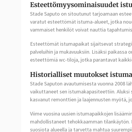
Esteettömyysominaisuudet istu
Stade Saputo on sitoutunut tarjoamaan esteett
varatut esteettömät istuma-alueet, jotka noud
vammaiset henkilöt voivat nauttia tapahtumi
Esteettömät istumapaikat sijaitsevat strategi
palveluihin ja mukavuuksiin. Lisäksi paikassa 
esteettömiä wc-tiloja, jotka parantavat kaikki
Historialliset muutokset istuma
Stade Saputon avautumisesta vuonna 2008 läht
vaikuttaneet sen istumakapasiteettiin. Aluksi s
kasvanut remonttien ja laajennusten myötä, 
Viime vuosina uusien istumapaikkojen lisäämin
mahdollistaneet tehokkaamman tilankäytön. 
suosiota alueella ja tarvetta mahtua suurempi