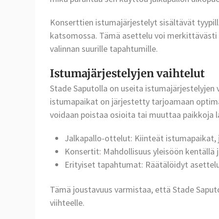
Konserttien istumajärjestelyt sisältävät tyypil
katsomossa. Tämä asettelu voi merkittävästi l
valinnan suurille tapahtumille.
Istumajärjestelyjen vaihtelut
Stade Saputolla on useita istumajärjestelyjen v
istumapaikat on järjestetty tarjoamaan optim
voidaan poistaa osioita tai muuttaa paikkoja 
Jalkapallo-ottelut: Kiinteät istumapaikat, j
Konsertit: Mahdollisuus yleisöön kentällä 
Erityiset tapahtumat: Räätälöidyt asette
Tämä joustavuus varmistaa, että Stade Saputo
viihteelle.