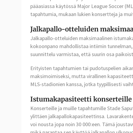
pääasiassa käytössä Major League Soccer (MLS)
tapahtumia, mukaan lukien konsertteja ja muit
Jalkapallo-otteluiden maksimaa
Jalkapallo-otteluiden maksimaalinen istumaka
kokoonpano mahdollistaa intiimin tunnelman, mu
suunnittelu varmistaa, että suurin osa paikoi
Erityisten tapahtumien tai pudotuspelien aika
maksimoimiseksi, mutta virallinen kapasiteett
MLS-stadionien kanssa, jotka tyypillisesti vaiht
Istumakapasiteetti konserteille
Konserteille ja muille tapahtumille Stade Saput
ylittäen jalkapallokapasiteettinsa. Lavaraken
voi nousta jopa noin 30 000:een. Tämä jousta
mikä parantaa sen käyttöä jalkapallon ulkopuol