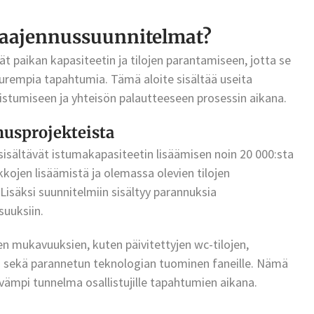
laajennussuunnitelmat?
 paikan kapasiteetin ja tilojen parantamiseen, jotta se
uurempia tapahtumia. Tämä aloite sisältää useita
listumiseen ja yhteisön palautteeseen prosessin aikana.
nusprojekteista
sisältävät istumakapasiteetin lisäämisen noin 20 000:sta
kojen lisäämistä ja olemassa olevien tilojen
Lisäksi suunnitelmiin sisältyy parannuksia
suuksiin.
n mukavuuksien, kuten päivitettyjen wc-tilojen,
n sekä parannetun teknologian tuominen faneille. Nämä
ämpi tunnelma osallistujille tapahtumien aikana.