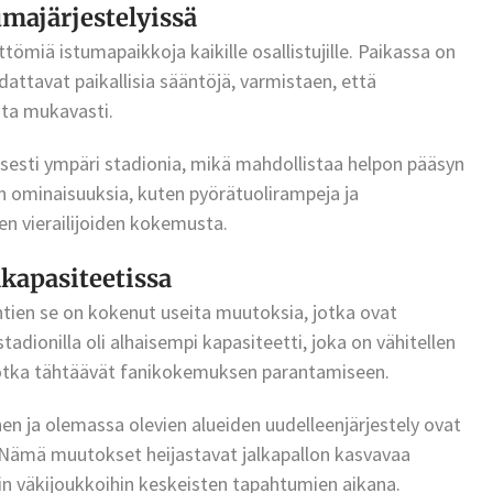
majärjestelyissä
ömiä istumapaikkoja kaikille osallistujille. Paikassa on
attavat paikallisia sääntöjä, varmistaen, että
sta mukavasti.
sesti ympäri stadionia, mikä mahdollistaa helpon pääsyn
on ominaisuuksia, kuten pyörätuolirampeja ja
en vierailijoiden kokemusta.
kapasiteetissa
ien se on kokenut useita muutoksia, jotka ovat
tadionilla oli alhaisempi kapasiteetti, joka on vähitellen
jotka tähtäävät fanikokemuksen parantamiseen.
en ja olemassa olevien alueiden uudelleenjärjestely ovat
Nämä muutokset heijastavat jalkapallon kasvavaa
in väkijoukkoihin keskeisten tapahtumien aikana.