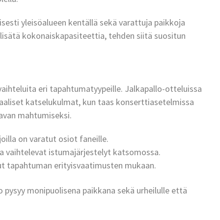
lisesti yleisöalueen kentällä sekä varattuja paikkoja
isätä kokonaiskapasiteettia, tehden siitä suositun
aihteluita eri tapahtumatyypeille. Jalkapallo-otteluissa
aaliset katselukulmat, kun taas konserttiasetelmissa
lavan mahtumiseksi.
oilla on varatut osiot faneille.
ja vaihtelevat istumajärjestelyt katsomossa.
lut tapahtuman erityisvaatimusten mukaan.
 pysyy monipuolisena paikkana sekä urheilulle että