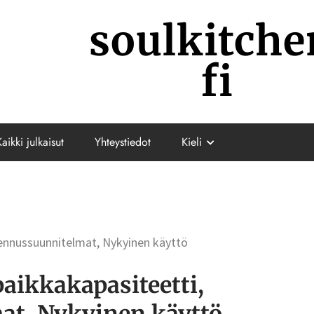
soulkitche
fi
Kaikki julkaisut
Yhteystiedot
Kieli
jennussuunnitelmat, Nykyinen käyttö
aikkakapasiteetti,
at, Nykyinen käyttö