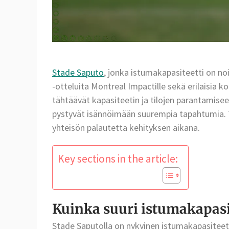
Stade Saputo
, jonka istumakapasiteetti on no
-otteluita Montreal Impactille sekä erilaisia k
tähtäävät kapasiteetin ja tilojen parantamisee
pystyvät isännöimään suurempia tapahtumia. T
yhteisön palautetta kehityksen aikana.
Key sections in the article:
Kuinka suuri istumakapasit
Stade Saputolla on nykyinen istumakapasiteetti