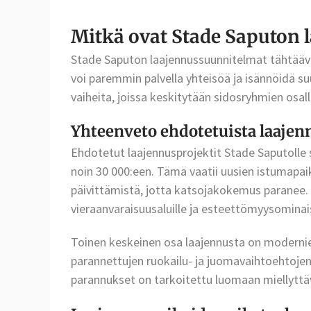
Mitkä ovat Stade Saputon 
Stade Saputon laajennussuunnitelmat tähtäävät
voi paremmin palvella yhteisöä ja isännöidä s
vaiheita, joissa keskitytään sidosryhmien osal
Yhteenveto ehdotetuista laajen
Ehdotetut laajennusprojektit Stade Saputolle 
noin 30 000:een. Tämä vaatii uusien istumapaik
päivittämistä, jotta katsojakokemus paranee. 
vieraanvaraisuusaluille ja esteettömyysominai
Toinen keskeinen osa laajennusta on modernie
parannettujen ruokailu- ja juomavaihtoehtoje
parannukset on tarkoitettu luomaan miellyttäv