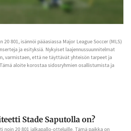
in 20 801, isännöi pääasiassa Major League Soccer (MLS)
onserteja ja esityksiä. Nykyiset laajennussuunnitelmat
n, varmistaen, että ne täyttävät yhteisön tarpeet ja
ämä aloite korostaa sidosryhmien osallistumista ja
eetti Stade Saputolla on?
 noin 20 801 jalkapallo-otteluille. Tämä paikka on