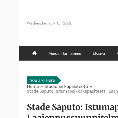
Skip
to
content
Wednesday, July 15, 2026
Meidän tarinamme
Etusivu
You are Here
Home
Stadionin kapasiteetti
Stade Saputo: Istumapaikkakapasiteetti, Laa
Stade Saputo: Istumap
Laajennussuunnitelm